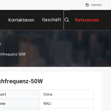
German
Geschäft
Kontaktieren
Referenzen
Sie Uns
e
ochfrequenz-50W
ochfrequenz-50W
sort
China
ame
WALI