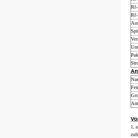
Rf-
Rf-
Aus
Spi
Ver
Unt
Pa
Str
An
Na
Fei
Gro
Ant
Vo
1, 
zuf