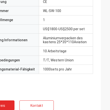
erung
CE
ummer
WL-SW-100
ellmenge
1
US$1800-US$2500 per set
Aluminiumverpacken des
ng Informationen
kastens 25*35*110Aviation
10 Arbeitstage
bedingungen
T/T, Western Union
gsmaterial-Fähigkeit
1000sets pro Jahr
eis
Kontakt