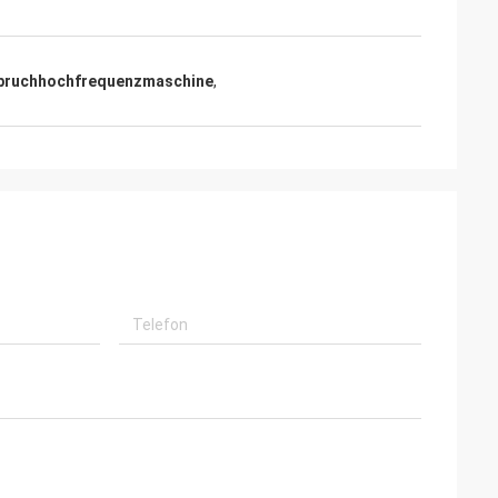
bruchhochfrequenzmaschine
,