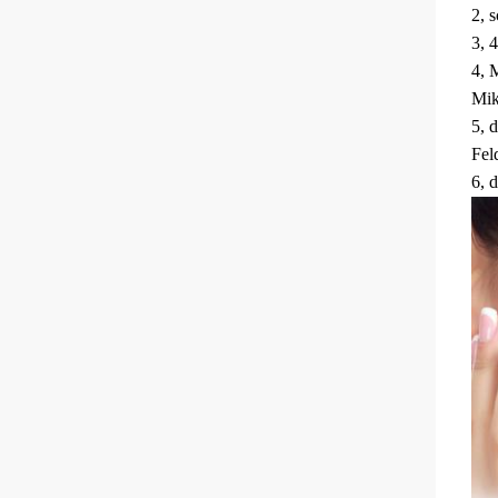
2, 
3, 
4, 
Mik
5, 
Fel
6, 