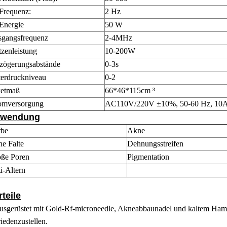
Frequenz:
2 Hz
Energie
50 W
gangsfrequenz
2-4MHz
tzenleistung
10-200W
zögerungsabstände
0-3s
erdruckniveau
0-2
ketmaß
66*46*115cm ³
omversorgung
AC110V/220V ±10%, 50-60 Hz, 10
wendung
rbe
Akne
ne Falte
Dehnungsstreifen
ße Poren
Pigmentation
i-Altern
rteile
ausgerüstet mit Gold-Rf-microneedle, Akneabbaunadel und kaltem Ha
riedenzustellen.