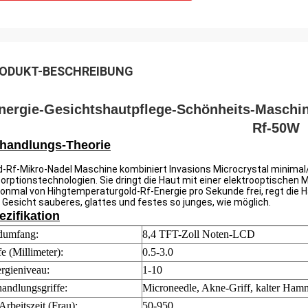
ODUKT-BESCHREIBUNG
nergie-Gesichtshautpflege-Schönheits-Maschin
Rf-50W
handlungs-Theorie
d-Rf-Mikro-Nadel Maschine kombiniert Invasions Microcrystal minim
orptionstechnologien. Sie dringt die Haut mit einer elektrooptischen M
lionmal von Hihgtemperaturgold-Rf-Energie pro Sekunde frei, regt die
 Gesicht sauberes, glattes und festes so junges, wie möglich.
ezifikation
dumfang:
8,4 TFT-Zoll Noten-LCD
fe (Millimeter):
0.5-3.0
rgieniveau:
1-10
andlungsgriffe:
Microneedle, Akne-Griff, kalter Ham
Arbeitszeit (Frau):
50-950