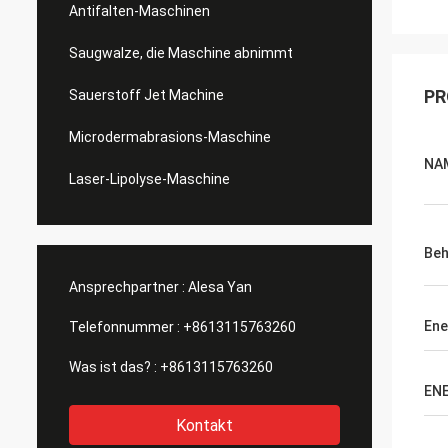
Antifalten-Maschinen
Saugwalze, die Maschine abnimmt
PR
Sauerstoff Jet Machine
Microdermabrasions-Maschine
NA
Laser-Lipolyse-Maschine
Beh
Ansprechpartner :
Alesa Yan
Ene
Telefonnummer :
+8613115763260
Was ist das? :
+8613115763260
EN
Kontakt