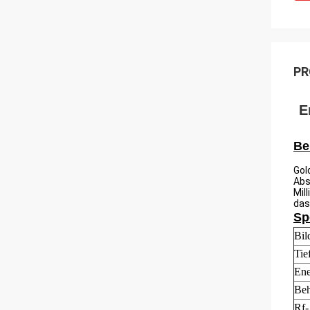
PR
E
Be
Gol
Abs
Mil
das
Sp
Bil
Tie
Ene
Beh
Rf-