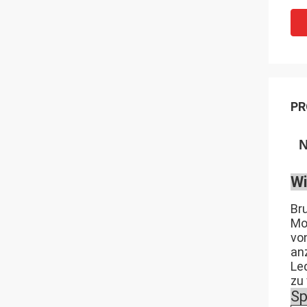
PR
N
Wi
Br
Mo
vo
anz
Le
zu
Sp