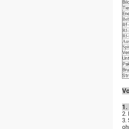
Bi
Ti
Ene
Beh
Rf-
Rf-
Rf-
Aus
Spi
Ve
Unt
Pa
Br
St
Vo
1. 
2.
3.
oh