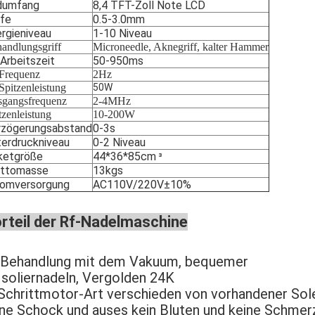
ldumfang
8,4 TFT-Zoll Note LCD
efe
0.5-3.0mm
rgieniveau
1-10 Niveau
andlungsgriff
Microneedle, Aknegriff, kalter Hammer
Arbeitszeit
50-950ms
Frequenz
2Hz
Spitzenleistung
50W
gangsfrequenz
2-4MHz
tzenleistung
10-200W
rzögerungsabstand
0-3s
erdruckniveau
0-2 Niveau
ketgröße
44*36*85cm
³
uttomasse
13kgs
romversorgung
AC110V/220V±10%
rteil der Rf-Nadelmaschine
Behandlung mit dem Vakuum, bequemer
 Isoliernadeln, Vergolden 24K
 Schrittmotor-Art verschieden von vorhandener Solen
ne Schock und auses kein Bluten und keine Schmer