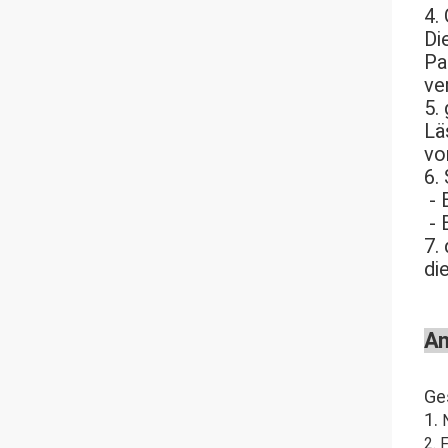
4.
Di
Pa
ve
5.
Lä
vo
6.
 -
 -
7.
di
A
Ge
1. 
2. 