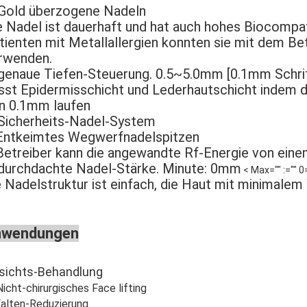
 Gold überzogene Nadeln
e Nadel ist dauerhaft und hat auch hohes Biocompati
tienten mit Metallallergien konnten sie mit dem Bet
rwenden.
 genaue Tiefen-Steuerung. 0.5~5.0mm [0.1mm Schri
sst Epidermisschicht und Lederhautschicht indem die
n 0.1mm laufen
 Sicherheits-Nadel-System
 Entkeimtes Wegwerfnadelspitzen
 Betreiber kann die angewandte Rf-Energie von eine
 durchdachte Nadel-Stärke. Minute: 0mm
e Nadelstruktur ist einfach, die Haut mit minimalem
nwendungen
sichts-Behandlung
Nicht-chirurgisches Face lifting
Falten-Reduzierung