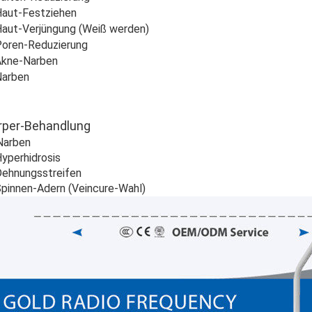
Haut-Festziehen
Haut-Verjüngung (Weiß werden)
Poren-Reduzierung
Akne-Narben
Narben
rper-Behandlung
Narben
Hyperhidrosis
Dehnungsstreifen
Spinnen-Adern (Veincure-Wahl)