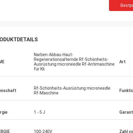
Bestpr
ODUKTDETAILS
Narben-Abbau-Haut-
Regenerationsalternde Rf-Schönheits-
ME
Art
Ausrüstung microneedle Rf-Antimaschine
für Kli
Rf-Schönheits-Ausrüstung microneedle
enschaft
Funkti
Rf-Maschine
rgie
1 - 5 J
Garant
ERGIE
100-240V
Zahl v