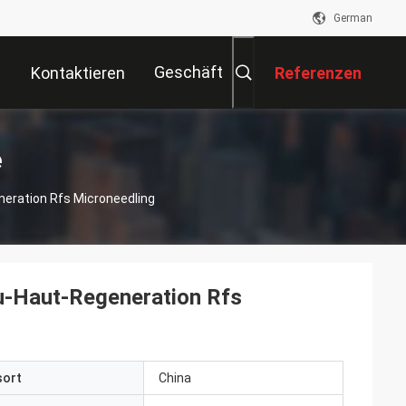
German
Geschäft
Kontaktieren
Referenzen
Sie Uns
e
eration Rfs Microneedling
u-Haut-Regeneration Rfs
sort
China