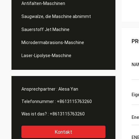
Antifalten-Maschinen
Saugwalze, die Maschine abnimmt
Sauerstoff Jet Machine
PR
Microdermabrasions-Maschine
Laser-Lipolyse-Maschine
NA
Ansprechpartner :
Alesa Yan
Eig
Telefonnummer :
+8613115763260
Was ist das? :
+8613115763260
Ene
Kontakt
EN