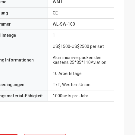
ame
WALI
erung
CE
ummer
WL-SW-100
ellmenge
1
US$1500-US$2500 per set
Aluminiumverpacken des
ng Informationen
kastens 25*35*110Aviation
10 Arbeitstage
bedingungen
T/T, Western Union
gsmaterial-Fähigkeit
1000sets pro Jahr