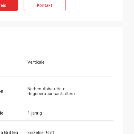
eis
Kontakt
Vertikale
Narben-Abbau-Haut-
on
Regenerationsantialtern
ie
1-jährig
on Griffen
Einzelner Griff