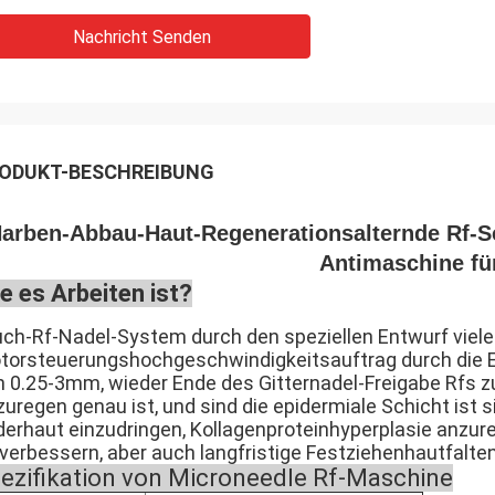
Nachricht Senden
ODUKT-BESCHREIBUNG
arben-Abbau-Haut-Regenerationsalternde Rf-S
Antimaschine für
e es Arbeiten ist?
uch-Rf-Nadel-System durch den speziellen Entwurf vieler
torsteuerungshochgeschwindigkeitsauftrag durch die Epi
n 0.25-3mm, wieder Ende des Gitternadel-Freigabe Rfs z
uregen genau ist, und sind die epidermiale Schicht ist s
derhaut einzudringen, Kollagenproteinhyperplasie anzureg
 verbessern, aber auch langfristige Festziehenhautfalte
ezifikation von Microneedle Rf-Maschine