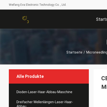
Weifang Eva Electronic Technology Co. , Ltd.
Start
Startseite
/
Microneedlin
Alle Produkte
C
Mi
Dioden-Laser-Haar-Abbau-Maschine
Dreifacher Wellenlängen-Laser-Haar-
Abbau