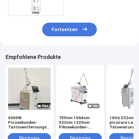
Fortsetzen
Empfohlene Produkte
4000W
755nm 1064nm
10Hz 532nm
Picosekunden-
532nm 1320nm
picocare Lase
Tattooentfernungs-
Pikosekunden-
Tätowierungs
Lasermaschine
Lasermaschine
Abbau-Maschi
600ps
Bestpreis
Bestpreis
Bestprei