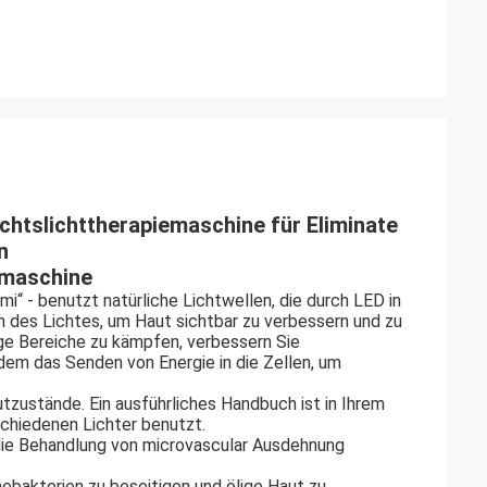
htslichttherapiemaschine für Eliminate
n
emaschine
mi“ - benutzt natürliche Lichtwellen, die durch LED in
 des Lichtes, um Haut sichtbar zu verbessern und zu
tige Bereiche zu kämpfen, verbessern Sie
ndem das Senden von Energie in die Zellen, um
zustände. Ein ausführliches Handbuch ist in Ihrem
schiedenen Lichter benutzt.
ie Behandlung von microvascular Ausdehnung
nebakterien zu beseitigen und ölige Haut zu