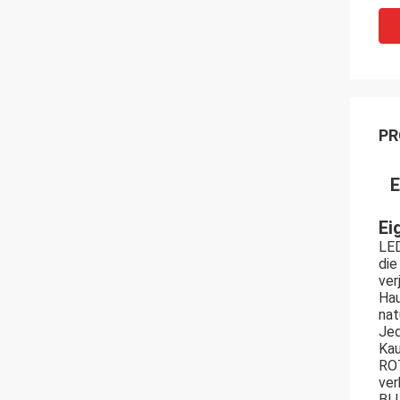
PR
E
Ei
LED
die
ver
Hau
nat
Jed
Kau
ROT
ver
BL