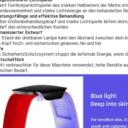
mt Festkörperlichtquelle des starken Halbleiters der Matrix inte
ndessenreinheit und starke Lichtenergie an den behandelten Be
stungsfähige und effektive Behandlung
ßer Größenbehandlungskopf und starke Lichtquelle liefern leist
arf des unterschiedlichen Kunden.
manisierter Entwurf
 Stand der drehbaren Lampe kann den Abstand zwischen dem beh
 Kopf hoch- und runterrücken gelassen, hin und her.
fe
 SicherheitsSchutzsystem stoppt die liefernde Energie, wenn da
tschaftlich
ht-verbrauchbar für diese Maschine verwendet, hohe Rendite auf 
nischen Bedarf,