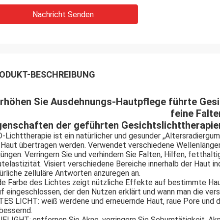
Nachricht Senden
ODUKT-BESCHREIBUNG
rhöhen Sie Ausdehnungs-Hautpflege führte Gesic
feine Falte
genschaften der geführten Gesichtslichttherapi
-Lichttherapie ist ein natürlicher und gesunder „Altersradiergum
 Haut übertragen werden. Verwendet verschiedene Wellenlängen
jüngen. Verringern Sie und verhindern Sie Falten, Hilfen, fetthal
telastizität. Visiert verschiedene Bereiche innerhalb der Haut i
ürliche zelluläre Antworten anzuregen an.
e Farbe des Lichtes zeigt nützliche Effekte auf bestimmte Haut
f eingeschlossen, der den Nutzen erklärt und wann man die ver
ES LICHT: weiß werdene und erneuernde Haut, raue Pore und d
bessernd.
UELIGHT
entfernen Sie Akne, verringern Sie Sebumtätigkeit, Ak