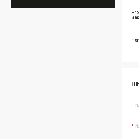
Pro
Bes
Her
HI