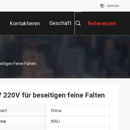
German
Geschäft
Kontaktieren
Referenzen
Sie Uns
itigen Feine Falten
220V für beseitigen feine Falten
sort
China
ame
WALI