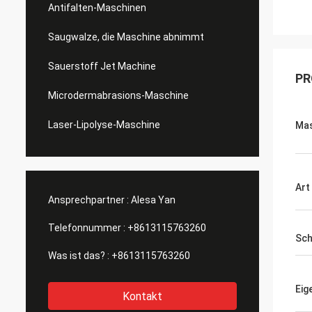
Antifalten-Maschinen
Saugwalze, die Maschine abnimmt
Sauerstoff Jet Machine
PR
Microdermabrasions-Maschine
Laser-Lipolyse-Maschine
Ma
Art
Ansprechpartner :
Alesa Yan
Telefonnummer :
+8613115763260
Sch
Was ist das? :
+8613115763260
Eig
Kontakt