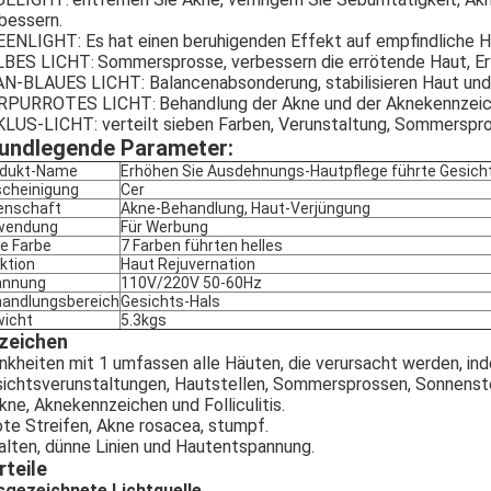
:
bessern.
ENLIGHT: Es hat einen beruhigenden Effekt auf empfindliche H
LBES LICHT
Sommersprosse, verbessern die errötende Haut, E
:
N-BLAUES LICHT: Balancenabsonderung, stabilisieren Haut und
RPURROTES LICHT
Behandlung der Akne und der Aknekennzeic
:
LUS-LICHT: verteilt sieben Farben, Verunstaltung, Sommerspros
undlegende Parameter:
odukt-Name
Erhöhen Sie Ausdehnungs-Hautpflege führte Gesichts
cheinigung
Cer
enschaft
Akne-Behandlung, Haut-Verjüngung
wendung
Für Werbung
le Farbe
7 Farben führten helles
ktion
Haut Rejuvernation
annung
110V/220V 50-60Hz
andlungsbereich
Gesichts-Hals
icht
5.3kgs
zeichen
nkheiten mit 1 umfassen alle Häuten, die verursacht werden, in
ichtsverunstaltungen, Hautstellen, Sommersprossen, Sonnenstel
kne, Aknekennzeichen und Folliculitis.
ote Streifen, Akne rosacea, stumpf.
alten, dünne Linien und Hautentspannung.
rteile
gezeichnete Lichtquelle