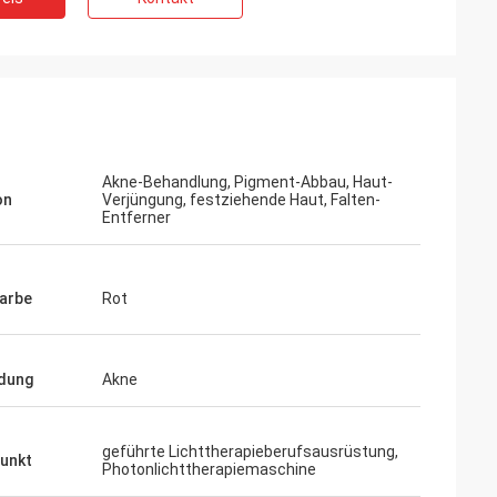
Akne-Behandlung, Pigment-Abbau, Haut-
on
Verjüngung, festziehende Haut, Falten-
Entferner
Farbe
Rot
dung
Akne
geführte Lichttherapieberufsausrüstung,
unkt
Photonlichttherapiemaschine