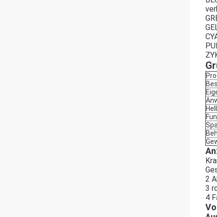
ver
GRE
GE
CYA
PU
ZYK
Gr
Pr
Bes
Eig
An
Hel
Fun
Sp
Beh
Gew
An
Kra
Ges
2 A
3 r
4 F
Vo
Aus