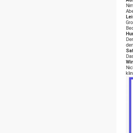
Nim
Abe
Lei
Gro
Bed
Hu
Der
den
Sa
Das
Wir
Nic
kli