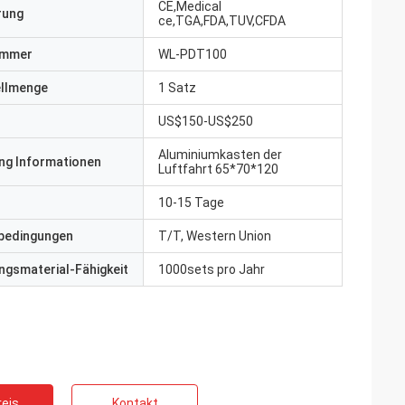
CE,Medical
erung
ce,TGA,FDA,TUV,CFDA
ummer
WL-PDT100
ellmenge
1 Satz
US$150-US$250
Aluminiumkasten der
ng Informationen
Luftfahrt 65*70*120
10-15 Tage
bedingungen
T/T, Western Union
gsmaterial-Fähigkeit
1000sets pro Jahr
eis
Kontakt