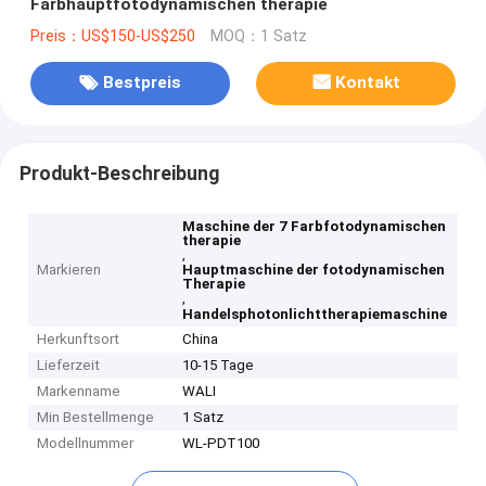
Farbhauptfotodynamischen therapie
Preis：US$150-US$250
MOQ：1 Satz
Bestpreis
Kontakt
Produkt-Beschreibung
Maschine der 7 Farbfotodynamischen
therapie
,
Markieren
Hauptmaschine der fotodynamischen
Therapie
,
Handelsphotonlichttherapiemaschine
Herkunftsort
China
Lieferzeit
10-15 Tage
Markenname
WALI
Min Bestellmenge
1 Satz
Modellnummer
WL-PDT100