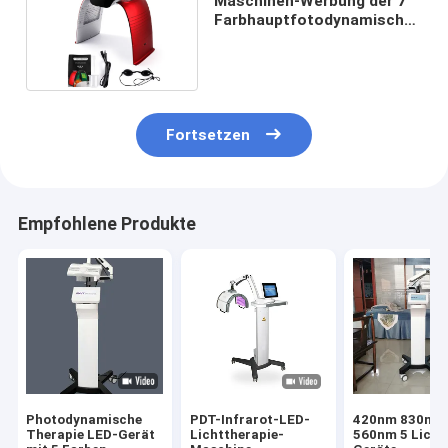
Maschinen-Werbung der 7
Farbhauptfotodynamischen
therapie
Fortsetzen
Empfohlene Produkte
Photodynamische
PDT-Infrarot-LED-
420nm 830nm
Therapie LED-Gerät
Lichttherapie-
560nm 5 Licht