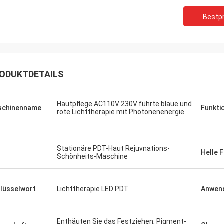
Bestpr
ODUKTDETAILS
Hautpflege AC110V 230V führte blaue und
schinenname
Funkti
rote Lichttherapie mit Photonenenergie
Stationäre PDT-Haut Rejuvnations-
Helle 
Schönheits-Maschine
lüsselwort
Lichttherapie LED PDT
Anwen
Enthäuten Sie das Festziehen, Pigment-