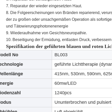
7. Reparatur der wieder eingesetzten Haut.
8. Die Folgeerscheinungen von Bränden reparierend, verur
der zu großen oder unsachgemäßen Operation als sofortig
und Tätowierungsphotonenenergie
9. Wiederaufnahme von Gesichtsneuropathie.
10. Beseitigung der Ermüdung, entlasten Druck, verbessern 
Spezifikation der geführten blauen und roten Lic
odell No
BL003
echnologie
geführte Lichttherapie (dyn
ellenlänge
415nm, 530nm, 590nm, 625
nergie
60mw/LED
iodenzahl
1240pcs
odus
Ununterbrochen und pulsiert
bkühlen
Luft abgekühlt