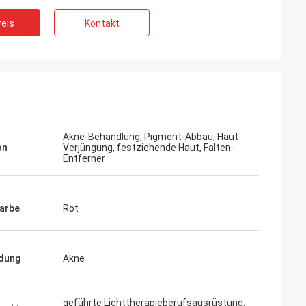
eis
Kontakt
Akne-Behandlung, Pigment-Abbau, Haut-
on
Verjüngung, festziehende Haut, Falten-
Entferner
Farbe
Rot
dung
Akne
geführte Lichttherapieberufsausrüstung,