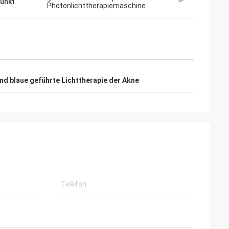
unkt
Photonlichttherapiemaschine
nd blaue geführte Lichttherapie der Akne