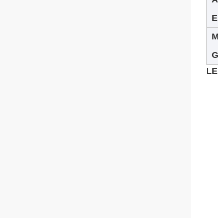
E
M
G
LE