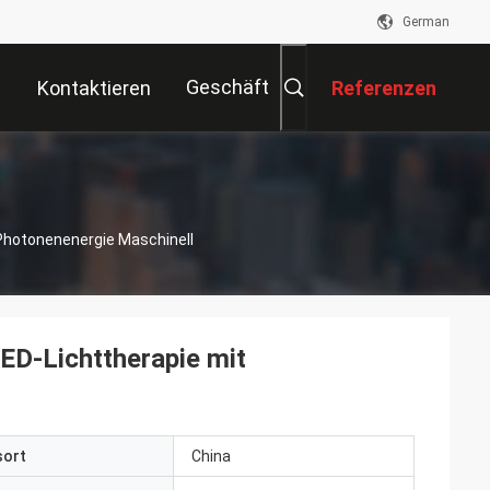
German
Geschäft
Kontaktieren
Referenzen
Sie Uns
Photonenenergie Maschinell
ED-Lichttherapie mit
sort
China