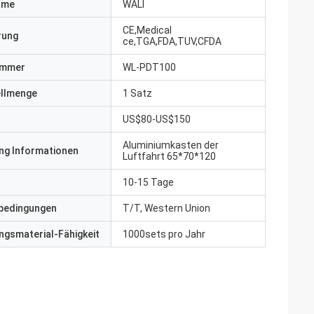
ame
WALI
CE,Medical
erung
ce,TGA,FDA,TUV,CFDA
ummer
WL-PDT100
ellmenge
1 Satz
US$80-US$150
Aluminiumkasten der
ng Informationen
Luftfahrt 65*70*120
10-15 Tage
bedingungen
T/T, Western Union
gsmaterial-Fähigkeit
1000sets pro Jahr