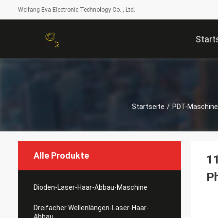
Weifang Eva Electronic Technology Co. , Ltd.
Start
Startseite
/
PDT-Maschin
Alle Produkte
11
Ph
Dioden-Laser-Haar-Abbau-Maschine
Dreifacher Wellenlängen-Laser-Haar-
Abbau