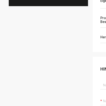
Eig
Pro
Bes
Her
HI