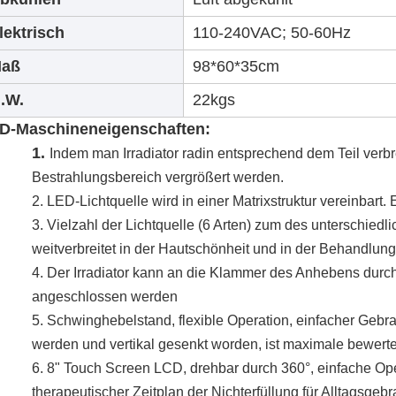
lektrisch
110-240VAC; 50-60Hz
aß
98*60*35cm
.W.
22kgs
D-Maschineneigenschaften:
1.
Indem man Irradiator radin entsprechend dem Teil verb
Bestrahlungsbereich vergrößert werden.
2. LED-Lichtquelle wird in einer Matrixstruktur vereinbart
3. Vielzahl der Lichtquelle (6 Arten) zum des unterschiedl
weitverbreitet in der Hautschönheit und in der Behandlung
4. Der Irradiator kann an die Klammer des Anhebens dur
angeschlossen werden
5. Schwinghebelstand, flexible Operation, einfacher Ge
werden und vertikal gesenkt worden, ist maximale bewert
6. 8" Touch Screen LCD, drehbar durch 360°, einfache Op
therapeutischer Zeitplan der Nichterfüllung für Alltagsgeb