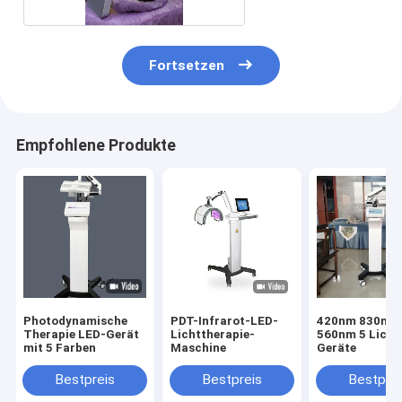
Fortsetzen
Empfohlene Produkte
Photodynamische
PDT-Infrarot-LED-
420nm 830nm
Therapie LED-Gerät
Lichttherapie-
560nm 5 Licht
mit 5 Farben
Maschine
Geräte
Bestpreis
Bestpreis
Bestprei