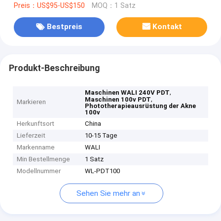
Preis：US$95-US$150
MOQ：1 Satz
Bestpreis
Kontakt
Produkt-Beschreibung
,
Maschinen WALI 240V PDT
,
Maschinen 100v PDT
Markieren
Phototherapieausrüstung der Akne
100v
Herkunftsort
China
Lieferzeit
10-15 Tage
Markenname
WALI
Min Bestellmenge
1 Satz
Modellnummer
WL-PDT100
Sehen Sie mehr an