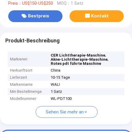
Preis：US$150-US$250
MOQ：1 Satz
Bestpreis
Kontakt
Produkt-Beschreibung
,
CER Lichttherapie-Maschine
Markieren
,
Akne-Lichttherapie-Maschine
Rotes pdt führte Maschine
Herkunftsort
China
Lieferzeit
10-15 Tage
Markenname
WALI
Min Bestellmenge
1 Satz
Modellnummer
WL-PDT100
Sehen Sie mehr an