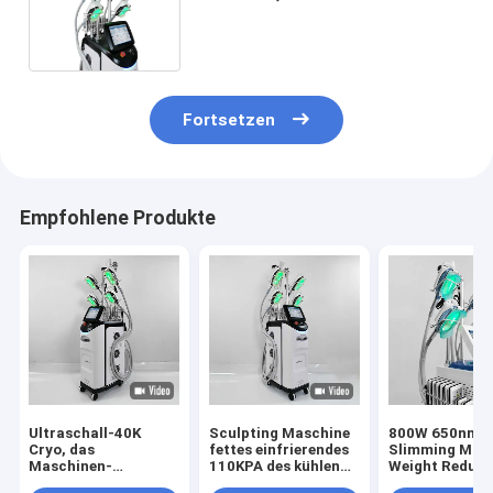
Gefriehrmaschine der
Kryotherapie 650nm abnimmt
Fortsetzen
Empfohlene Produkte
Ultraschall-40K
Sculpting Maschine
800W 650nm C
Cryo, das
fettes einfrierendes
Slimming Mac
Maschinen-
110KPA des kühlen
Weight Reduct
Hohlraumbildung
Körper-40KHZ
For Beauty Sa