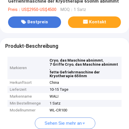
Gefriehrmaschine der Kryotherapie 650nm abnimmt
Preis：US$2950-US$4500
MOQ：1 Satz
Bestpreis
Kontakt
Produkt-Beschreibung
,
,
Cryo
das Maschine abnimmt
,
7 Griffe Cryo
das Maschine abnimmt
Markieren
,
fette Gefriehrmaschine der
Kryotherapie 650nm
Herkunftsort
China
Lieferzeit
10-15 Tage
Markenname
WALI
Min Bestellmenge
1 Satz
Modellnummer
WL-CR100
Sehen Sie mehr an