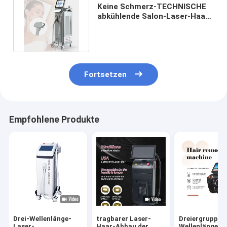
Keine Schmerz-TECHNISCHE
abkühlende Salon-Laser-Haar-
Abbau-Maschine 808nm
Fortsetzen
Empfohlene Produkte
Drei-Wellenlänge-
tragbarer Laser-
Dreiergruppen
Laser-
Haar-Abbau der
Wellenlängen-