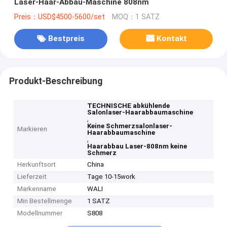
Laser-Haar-Abbau-Maschine 808nm
Preis：USD$4500-5600/set
MOQ：1 SATZ
Bestpreis
Kontakt
Produkt-Beschreibung
TECHNISCHE abkühlende
Salonlaser-Haarabbaumaschine
,
Keine Schmerzsalonlaser-
Markieren
Haarabbaumaschine
,
Haarabbau Laser-808nm keine
Schmerz
Herkunftsort
China
Lieferzeit
Tage 10-15work
Markenname
WALI
Min Bestellmenge
1 SATZ
Modellnummer
S808