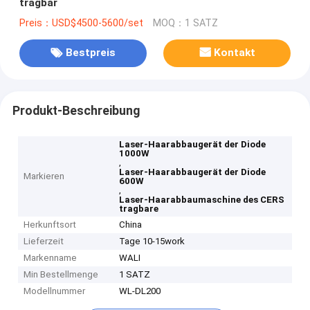
tragbar
Preis：USD$4500-5600/set
MOQ：1 SATZ
Bestpreis
Kontakt
Produkt-Beschreibung
Laser-Haarabbaugerät der Diode
1000W
,
Laser-Haarabbaugerät der Diode
Markieren
600W
,
Laser-Haarabbaumaschine des CERS
tragbare
Herkunftsort
China
Lieferzeit
Tage 10-15work
Markenname
WALI
Min Bestellmenge
1 SATZ
Modellnummer
WL-DL200