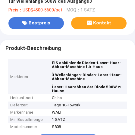
für Wellenlänge 500W des Ausgangs3
Preis：USD$4500-5600/set
MOQ：1 SATZ
Bestpreis
Kontakt
Produkt-Beschreibung
EIS abkühlende Dioden-Laser-Haar-
Abbau-Maschine für Haus
,
3 Wellenlängen-Dioden-Laser-Haar-
Markieren
Abbau-Maschine
,
Laser-Haarabbau der Diode 500W zu
Hause
Herkunftsort
China
Lieferzeit
Tage 10-15work
Markenname
WALI
Min Bestellmenge
1 SATZ
Modellnummer
S808