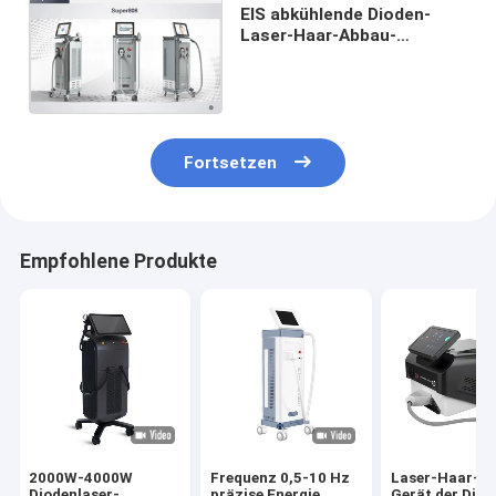
EIS abkühlende Dioden-
Laser-Haar-Abbau-
Maschine für Wellenlänge
500W des Ausgangs3
Fortsetzen
Empfohlene Produkte
2000W-4000W
Frequenz 0,5-10 Hz
Laser-Haar-A
Diodenlaser-
präzise Energie
Gerät der Diod